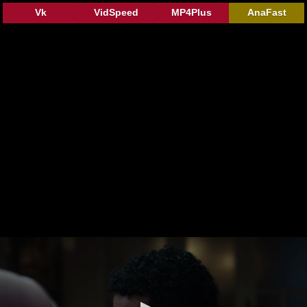
Vk
VidSpeed
MP4Plus
AnaFast