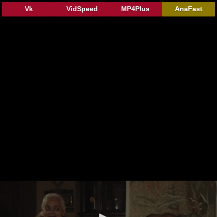
Vk
VidSpeed
MP4Plus
AnaFast