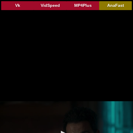
Vk
VidSpeed
MP4Plus
AnaFast