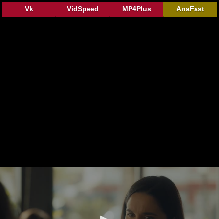
Vk
VidSpeed
MP4Plus
AnaFast