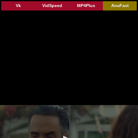
Vk
VidSpeed
MP4Plus
AnaFast