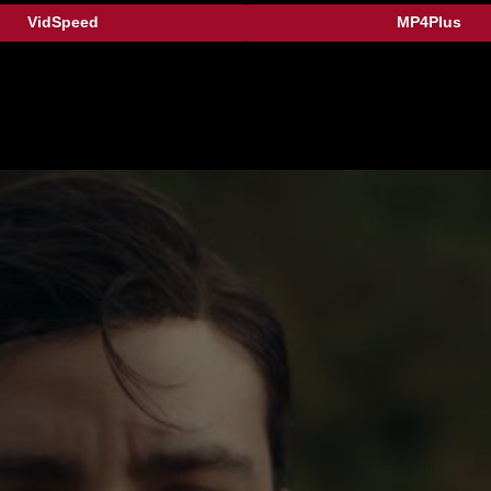
VidSpeed
MP4Plus