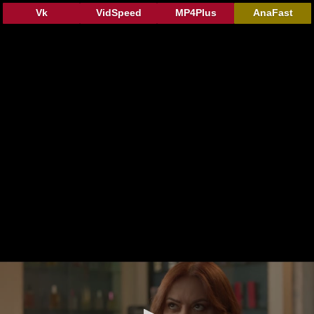
Vk
VidSpeed
MP4Plus
AnaFast