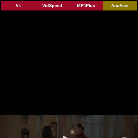
Vk
VidSpeed
MP4Plus
AnaFast