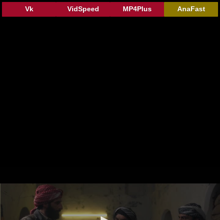
Vk
VidSpeed
MP4Plus
AnaFast