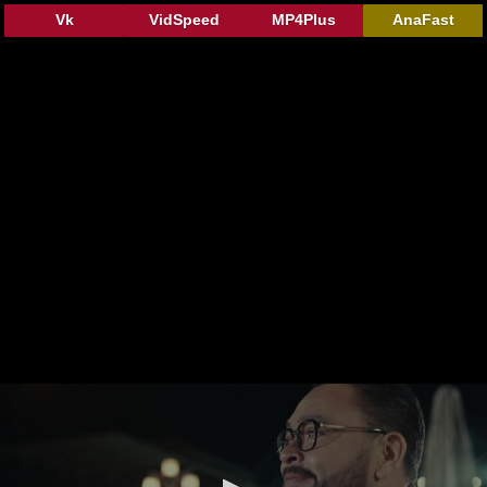
Vk
VidSpeed
MP4Plus
AnaFast