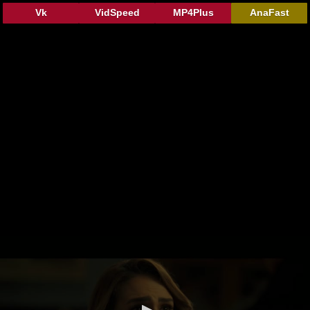
Vk
VidSpeed
MP4Plus
AnaFast