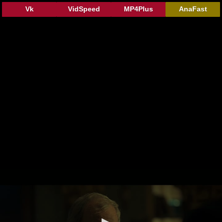
Vk
VidSpeed
MP4Plus
AnaFast