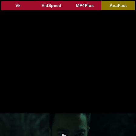
Vk
VidSpeed
MP4Plus
AnaFast