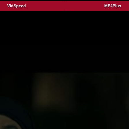
VidSpeed
MP4Plus