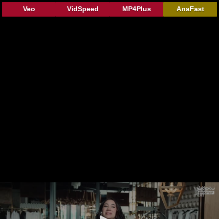
Veo
VidSpeed
MP4Plus
AnaFast