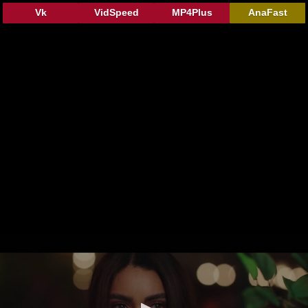
Vk
VidSpeed
MP4Plus
AnaFast