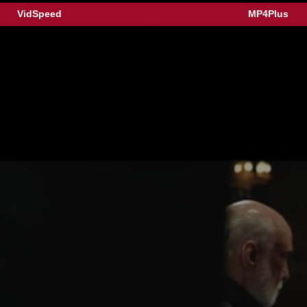
VidSpeed
MP4Plus