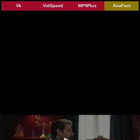
Vk
VidSpeed
MP4Plus
AnaFast