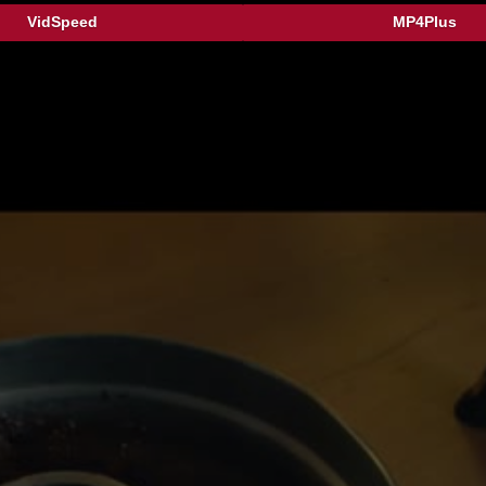
VidSpeed
MP4Plus