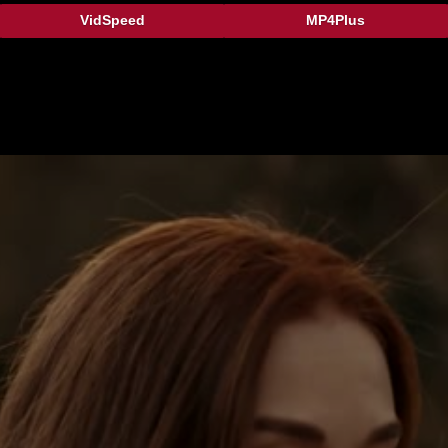
VidSpeed
MP4Plus