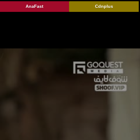
AnaFast
Cdnplus