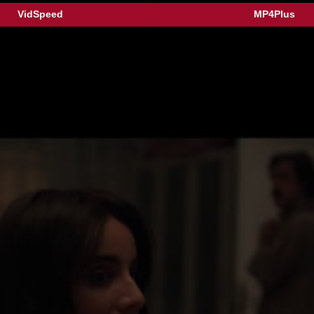
VidSpeed
MP4Plus