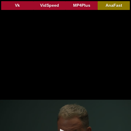
Vk
VidSpeed
MP4Plus
AnaFast