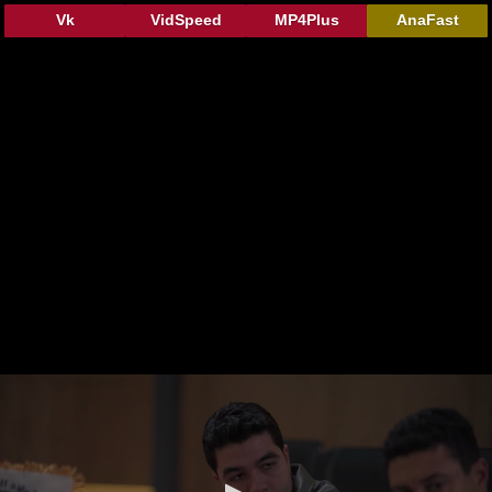
Vk
VidSpeed
MP4Plus
AnaFast