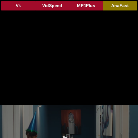
Vk
VidSpeed
MP4Plus
AnaFast