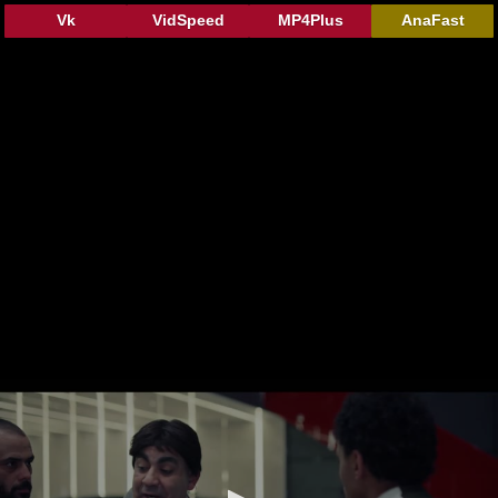
Vk
VidSpeed
MP4Plus
AnaFast