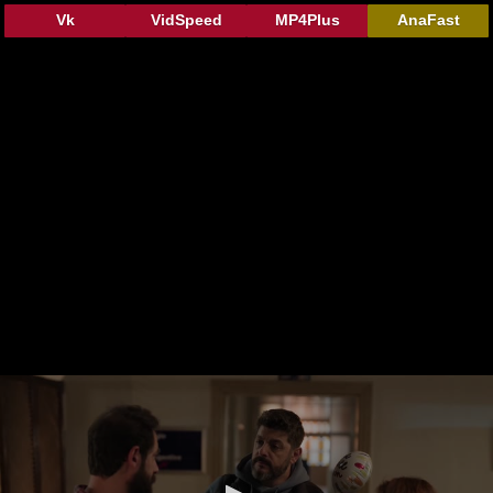
Vk
VidSpeed
MP4Plus
AnaFast