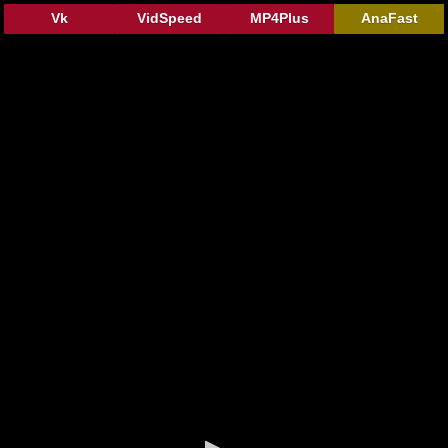
Vk
VidSpeed
MP4Plus
AnaFast