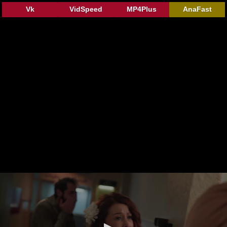
Vk
VidSpeed
MP4Plus
AnaFast