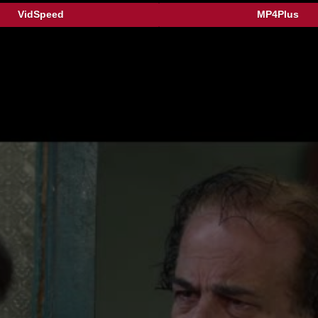
VidSpeed
MP4Plus