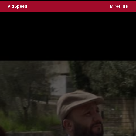
VidSpeed
MP4Plus