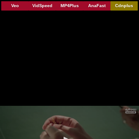
Veo
VidSpeed
MP4Plus
AnaFast
Cdnplus