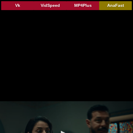
Vk
VidSpeed
MP4Plus
AnaFast