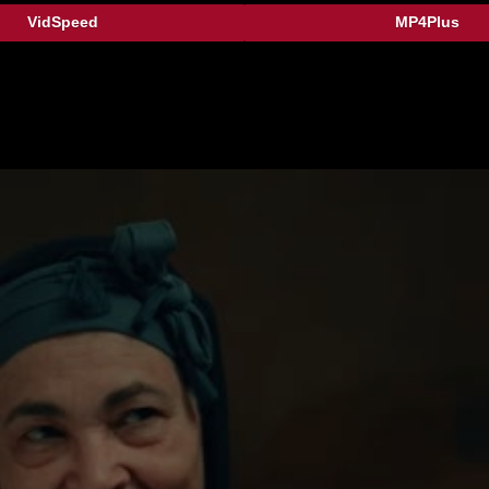
VidSpeed
MP4Plus