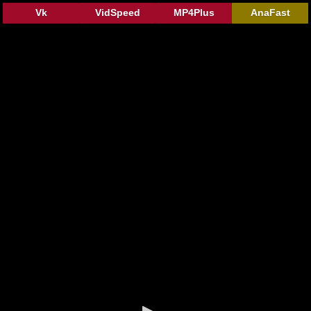
Vk
VidSpeed
MP4Plus
AnaFast