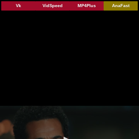
Vk
VidSpeed
MP4Plus
AnaFast