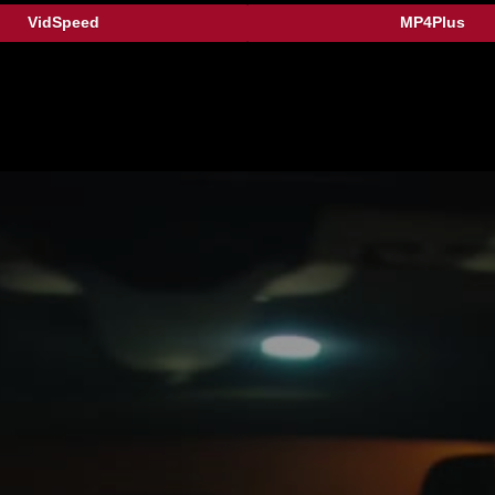
VidSpeed
MP4Plus