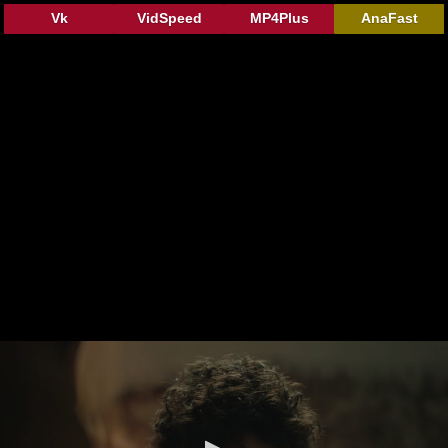
Vk
VidSpeed
MP4Plus
AnaFast