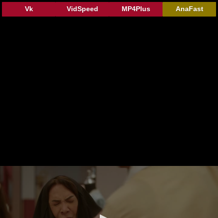
Vk
VidSpeed
MP4Plus
AnaFast