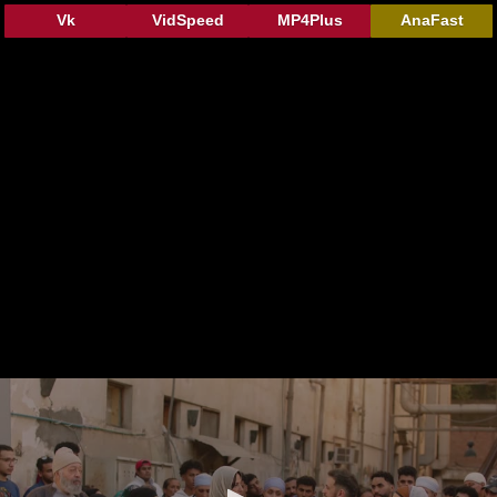
Vk
VidSpeed
MP4Plus
AnaFast