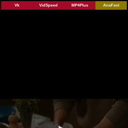
Vk
VidSpeed
MP4Plus
AnaFast