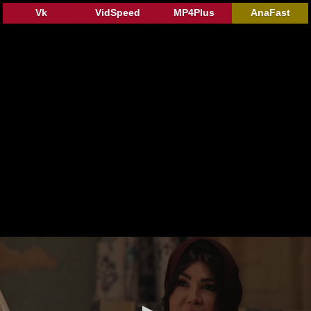
Vk
VidSpeed
MP4Plus
AnaFast