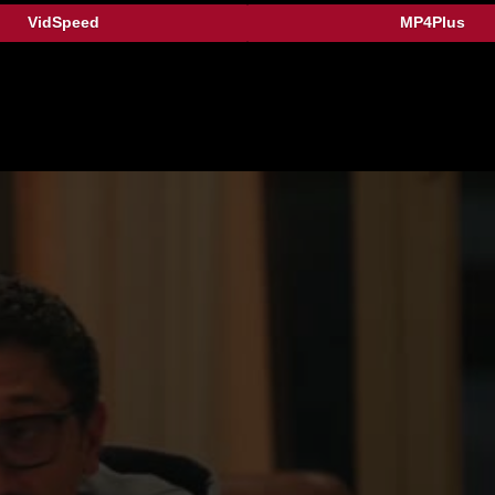
VidSpeed
MP4Plus