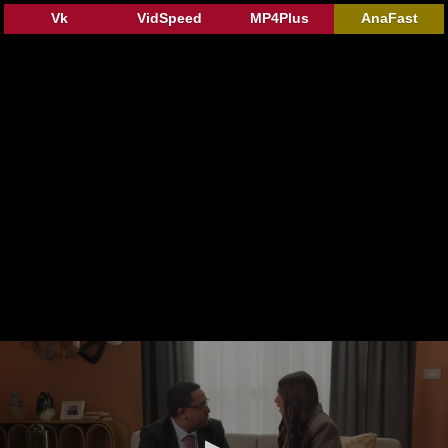
Vk
VidSpeed
MP4Plus
AnaFast