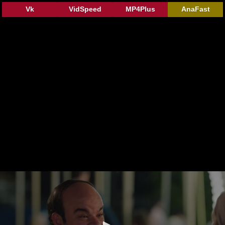
Vk
VidSpeed
MP4Plus
AnaFast