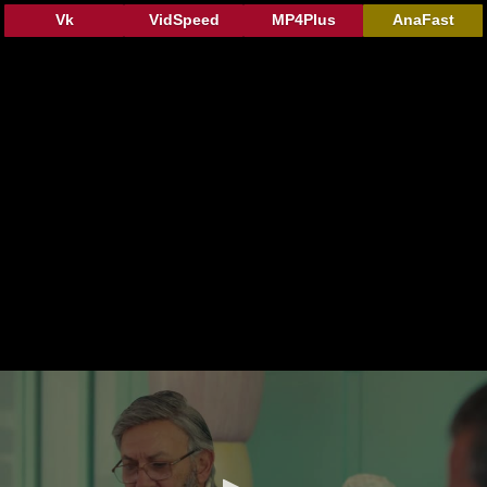
Vk
VidSpeed
MP4Plus
AnaFast