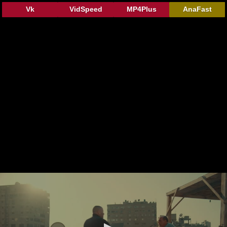
Vk
VidSpeed
MP4Plus
AnaFast