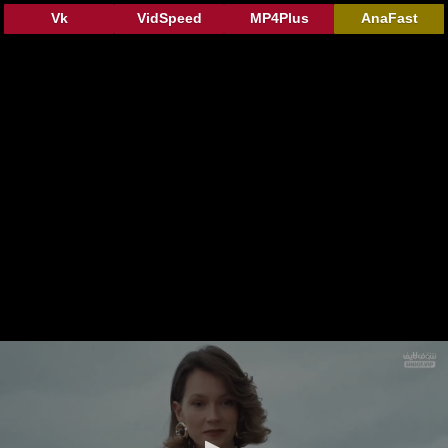
Vk
VidSpeed
MP4Plus
AnaFast