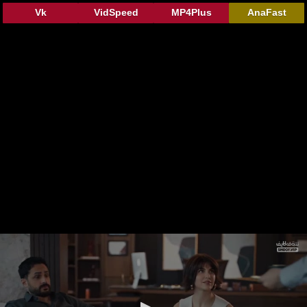
Vk
VidSpeed
MP4Plus
AnaFast