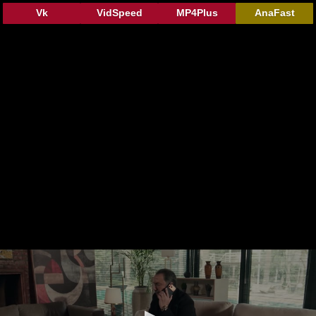
Vk
VidSpeed
MP4Plus
AnaFast