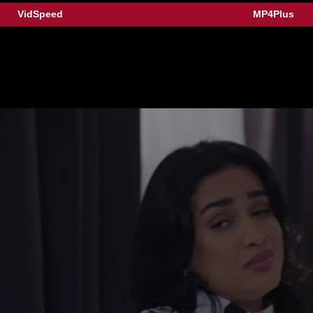
VidSpeed
MP4Plus